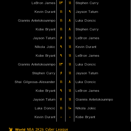
LeBron James
۱۳
۱۱
Stephen Curry
Kevin Durant
۱۱
۹
Jayson Tatum
Giannis Antetokounmpo
۱۱
۸
Luka Doncic
Kobe Bryant
۱۱
۸
Stephen Curry
Jayson Tatum
۶
۱۱
LeBron James
NIkola Jokic
۹
۱۱
Kevin Durant
Kobe Bryant
۹
۱۱
LeBron James
Giannis Antetokounmpo
۱۳
۱۱
Luka Doncic
Stephen Curry
۶
۱۱
Jayson Tatum
Shai Gilgeous-Alexander
۱۱
۸
Luka Doncic
Kobe Bryant
۹
۱۱
LeBron James
Jayson Tatum
۷
۱۱
Giannis Antetokounmpo
Luka Doncic
۱۱
۱۰
NIkola Jokic
Kevin Durant
-
-
Kobe Bryant
World
NBA 2K26 Cyber League