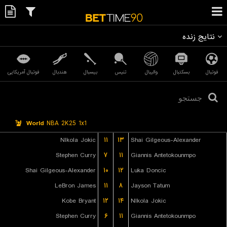
نتایج زنده
فوتبال
بسکتبال
والیبال
تنیس
بیسبال
هندبال
فوتبال آمریکایی
World
NBA 2K25 1x1
NIkola Jokic
۱۱
۱۳
Shai Gilgeous-Alexander
Stephen Curry
۷
۱۱
Giannis Antetokounmpo
Shai Gilgeous-Alexander
۱۰
۱۲
Luka Doncic
LeBron James
۱۱
۸
Jayson Tatum
Kobe Bryant
۱۲
۱۴
NIkola Jokic
Stephen Curry
۶
۱۱
Giannis Antetokounmpo