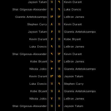
Jayson Tatum
۱۱
۹
Kevin Durant
Shai Gilgeous-Alexander
۱۱
۹
Luka Doncic
Giannis Antetokounmpo
۱۴
۱۲
LeBron James
Stephen Curry
۸
۱۱
Kevin Durant
Jayson Tatum
۶
۱۱
Giannis Antetokounmpo
Kevin Durant
۶
۱۱
Kobe Bryant
Luka Doncic
۹
۱۱
LeBron James
Shai Gilgeous-Alexander
۹
۱۲
Kevin Durant
Kobe Bryant
۱۰
۱۲
LeBron James
NIkola Jokic
۴
۱۱
Giannis Antetokounmpo
Kevin Durant
۱۳
۱۵
Jayson Tatum
Luka Doncic
۱۱
۹
Stephen Curry
Kobe Bryant
۱۱
۸
Giannis Antetokounmpo
NIkola Jokic
۷
۱۱
LeBron James
Shai Gilgeous-Alexander
۱۱
۷
Jayson Tatum