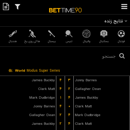
نتایج زنده
فوتبال
بسکتبال
والیبال
تنیس
بیسبال
هاکی روی یخ
هندبال
World
Modus Super Series
James Buckby
۴
۳
Jonny Barnes
Clark Matt
۴
۲
Gallagher Dean
Mark Dudbridge
۱
۴
James Buckby
Jonny Barnes
۴
۰
Clark Matt
Gallagher Dean
۲
۴
Mark Dudbridge
James Buckby
۲
۴
Clark Matt