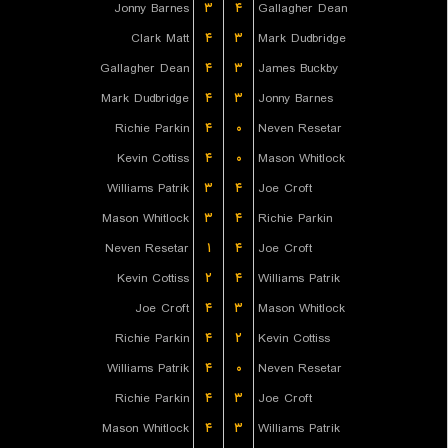
Jonny Barnes
۳
۴
Gallagher Dean
Clark Matt
۴
۳
Mark Dudbridge
Gallagher Dean
۴
۳
James Buckby
Mark Dudbridge
۴
۳
Jonny Barnes
Richie Parkin
۴
۰
Neven Resetar
Kevin Cottiss
۴
۰
Mason Whitlock
Williams Patrik
۳
۴
Joe Croft
Mason Whitlock
۳
۴
Richie Parkin
Neven Resetar
۱
۴
Joe Croft
Kevin Cottiss
۲
۴
Williams Patrik
Joe Croft
۴
۳
Mason Whitlock
Richie Parkin
۴
۲
Kevin Cottiss
Williams Patrik
۴
۰
Neven Resetar
Richie Parkin
۴
۳
Joe Croft
Mason Whitlock
۴
۳
Williams Patrik