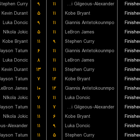
Stephen Curry
۹
۱۱
Shai Gilgeous-Alexander
Finishe
Kevin Durant
۵
۱۱
Kobe Bryant
Finishe
Luka Doncic
۹
۱۱
Giannis Antetokounmpo
Finishe
NIkola Jokic
۵
۱۱
LeBron James
Finishe
Kobe Bryant
۱۱
۹
Stephen Curry
Finishe
Jayson Tatum
۶
۱۱
Giannis Antetokounmpo
Finishe
Luka Doncic
۸
۱۱
LeBron James
Finishe
Kevin Durant
۱۳
۱۱
Stephen Curry
Finishe
Jayson Tatum
۷
۱۲
Kobe Bryant
Finishe
LeBron James
۱۰
۱۲
Giannis Antetokounmpo
Finishe
NIkola Jokic
۷
۱۱
Luka Doncic
Finishe
Jayson Tatum
۱۱
۷
Shai Gilgeous-Alexander
Finishe
NIkola Jokic
۱۱
۶
Kobe Bryant
Finishe
۱۱
۹
Luka Doncic
Finishe
Jayson Tatum
۱۱
۵
Stephen Curry
Finishe