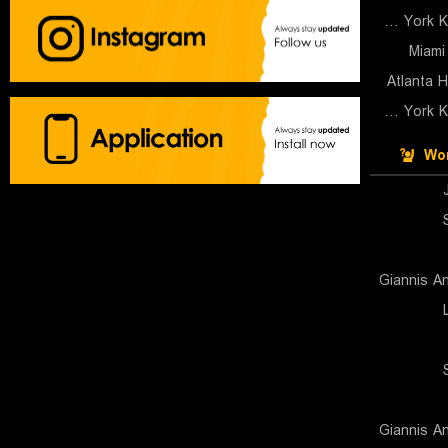
New York Knicks (Cyber)
Miami
Atlanta 
New York Knicks (Cyber)
Wor
Giannis A
Giannis A