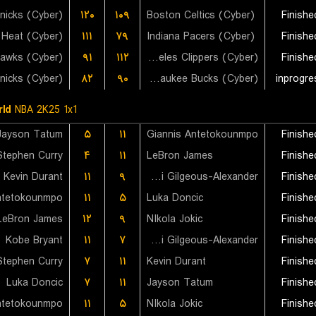
۱۲۰
۱۰۹
Boston Celtics (Cyber)
Finishe
 Heat (Cyber)
۱۱۱
۷۹
Indiana Pacers (Cyber)
Finishe
Hawks (Cyber)
۹۱
۱۱۲
Los Angeles Clippers (Cyber)
Finishe
۸۲
۹۰
Milwaukee Bucks (Cyber)
inprogre
ld
NBA 2K25 1x1
Jayson Tatum
۵
۱۱
Giannis Antetokounmpo
Finishe
Stephen Curry
۴
۱۱
LeBron James
Finishe
Kevin Durant
۱۱
۹
Shai Gilgeous-Alexander
Finishe
ntetokounmpo
۱۱
۵
Luka Doncic
Finishe
LeBron James
۱۲
۹
NIkola Jokic
Finishe
Kobe Bryant
۱۱
۷
Shai Gilgeous-Alexander
Finishe
Stephen Curry
۷
۱۱
Kevin Durant
Finishe
Luka Doncic
۷
۱۱
Jayson Tatum
Finishe
ntetokounmpo
۱۱
۵
NIkola Jokic
Finishe