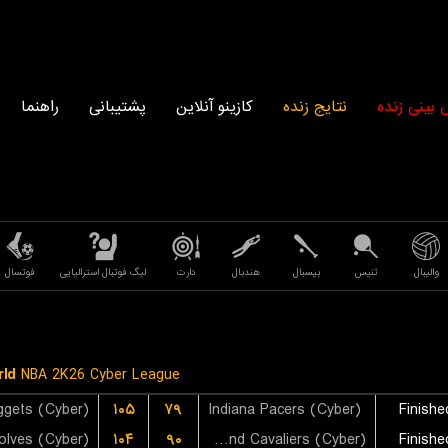
بینی زنده
نتایج زنده
کازینو آنلاین
پشتیبانی
راهنما
والیبال
تنیس
بیسبال
هندبال
دارت
لیگ فوتبال استرالیایی
فوتسال
ld
NBA 2K26 Cyber League
۱۰۵
۷۹
Indiana Pacers (Cyber)
Finishe
۱۰۴
۹۰
Cleveland Cavaliers (Cyber)
Finishe