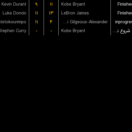
Kevin Durant
۹
۱۱
Kobe Bryant
Finishe
Luka Doncic
۱۱
۱۳
LeBron James
Finishe
ntetokounmpo
۱۱
۴
Shai Gilgeous-Alexander
inprogre
Stephen Curry
-
-
Kobe Bryant
بازی شروع نشده است